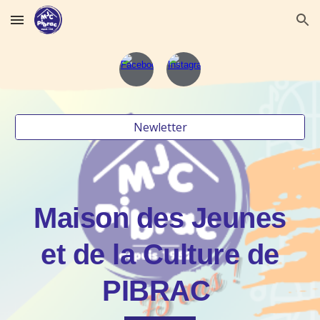
Skip to main content
Skip to navigation
Newletter
Maison des Jeunes
et de la Culture de
PIBRAC